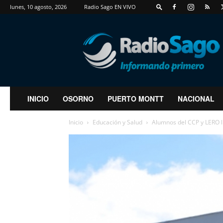
lunes, 10 agosto, 2026
Radio Sago EN VIVO
RadioSago
INICIO
OSORNO
PUERTO MONTT
NACIONAL
Inicio
Educación y Salud
Alumnos del CCP y LERO ll