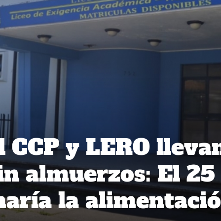
l CCP y LERO lleva
in almuerzos: El 25
aría la alimentaci