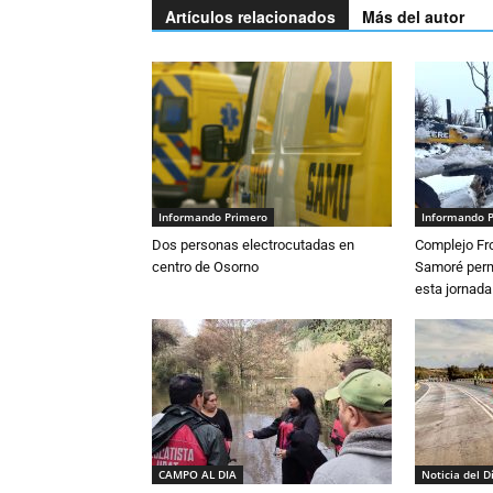
Artículos relacionados
Más del autor
Informando Primero
Informando 
Dos personas electrocutadas en
Complejo Fro
centro de Osorno
Samoré perm
esta jornada
CAMPO AL DIA
Noticia del D