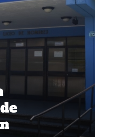
n
 de
ón