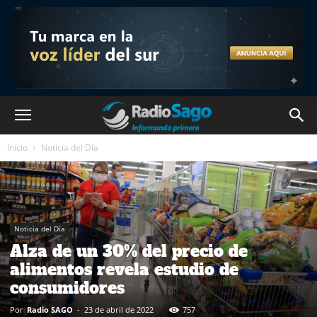
Inicio
Noticia del Día
Noticia del Día
Alza de un 30% del precio de
alimentos revela estudio de
consumidores
Por
Radio SAGO
-
23 de abril de 2022
757