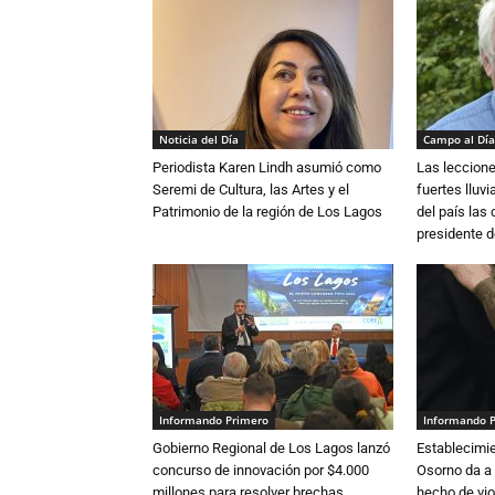
Noticia del Día
Campo al Día
Periodista Karen Lindh asumió como
Las leccione
Seremi de Cultura, las Artes y el
fuertes lluv
Patrimonio de la región de Los Lagos
del país las
presidente d
Informando Primero
Informando 
Gobierno Regional de Los Lagos lanzó
Establecimi
concurso de innovación por $4.000
Osorno da a
millones para resolver brechas
hecho de vio