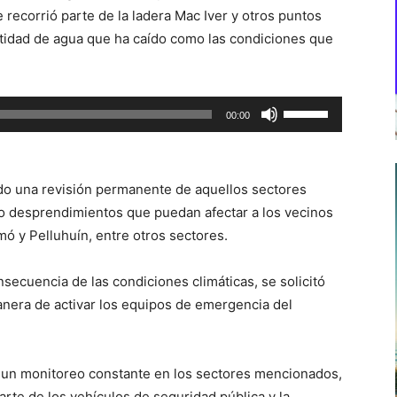
recorrió parte de la ladera Mac Iver y otros puntos
ntidad de agua que ha caído como las condiciones que
Utiliza
00:00
las
teclas
de
do una revisión permanente de aquellos sectores
flecha
 desprendimientos que puedan afectar a los vecinos
arriba/abajo
mó y Pelluhuín, entre otros sectores.
para
aumentar
secuencia de las condiciones climáticas, se solicitó
o
anera de activar los equipos de emergencia del
disminuir
el
volumen.
un monitoreo constante en los sectores mencionados,
arte de los vehículos de seguridad pública y la