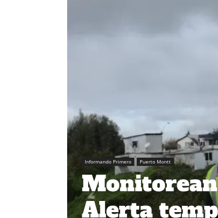
Informando Primero
Puerto Montt
Monitorean 
Alerta temp