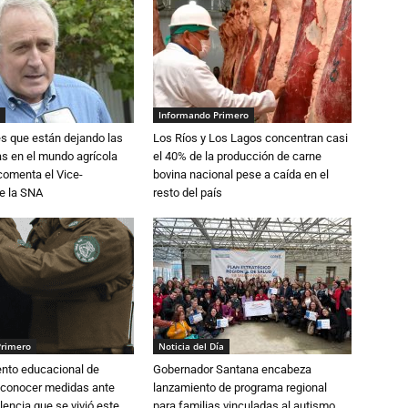
Informando Primero
s que están dejando las
Los Ríos y Los Lagos concentran casi
ias en el mundo agrícola
el 40% de la producción de carne
 comenta el Vice-
bovina nacional pese a caída en el
e la SNA
resto del país
Primero
Noticia del Día
ento educacional de
Gobernador Santana encabeza
 conocer medidas ante
lanzamiento de programa regional
lencia que se vivió este
para familias vinculadas al autismo