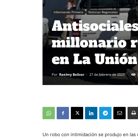
Informando Primero
Noticias Regionales
Antisociale
millonario 
en La Unión
Por
Raelmy Bolivar
-
27 de febrero de 2023
Un robo con intimidación se produjo en la