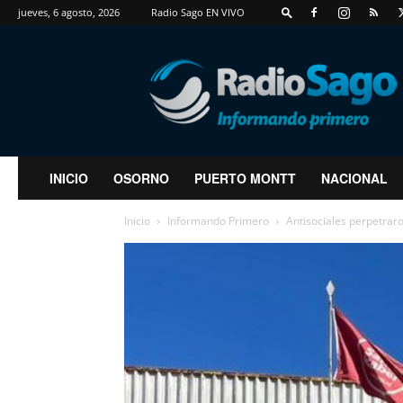
jueves, 6 agosto, 2026
Radio Sago EN VIVO
RadioSago
INICIO
OSORNO
PUERTO MONTT
NACIONAL
Inicio
Informando Primero
Antisociales perpetrar