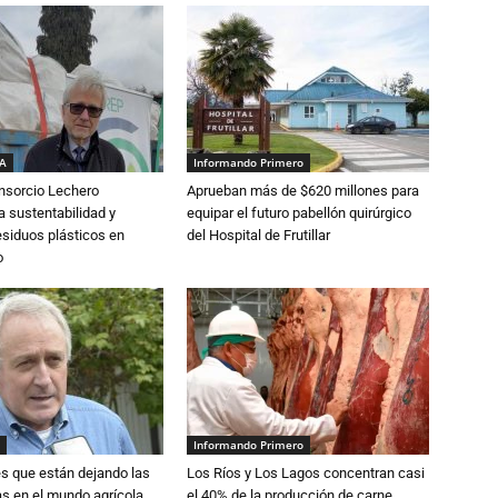
IA
Informando Primero
nsorcio Lechero
Aprueban más de $620 millones para
a sustentabilidad y
equipar el futuro pabellón quirúrgico
esiduos plásticos en
del Hospital de Frutillar
o
Informando Primero
s que están dejando las
Los Ríos y Los Lagos concentran casi
ias en el mundo agrícola
el 40% de la producción de carne