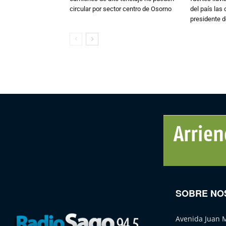
circular por sector centro de Osorno
del país las
presidente d
SOBRE NO
Avenida Juan 