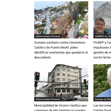
Informando Primero
CAMPO AL D
Sumario sanitario contra Cementerio
ProREP y Co
Católico de Puerto Montt: piden
impulsarán l
identificar osamentas que quedaron al
gestión de r
descubierto
sector lácte
Informando Primero
Campo al Día
Municipalidad de Osorno clarifica que
Las leccione
camiones de alto tonelaje no pueden
fuertes lluv