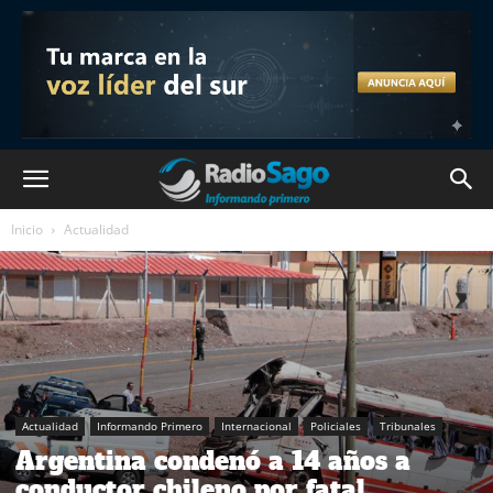
Inicio
Actualidad
Actualidad
Informando Primero
Internacional
Policiales
Tribunales
Argentina condenó a 14 años a
conductor chileno por fatal