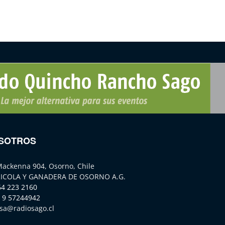
SOTROS
Mackenna 904, Osorno, Chile
ICOLA Y GANADERA DE OSORNO A.G.
64 223 2160
 9 57244942
sa@radiosago.cl