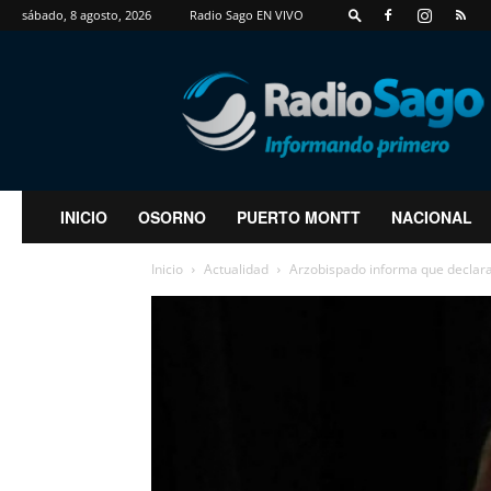
sábado, 8 agosto, 2026
Radio Sago EN VIVO
RadioSago
INICIO
OSORNO
PUERTO MONTT
NACIONAL
Inicio
Actualidad
Arzobispado informa que declara