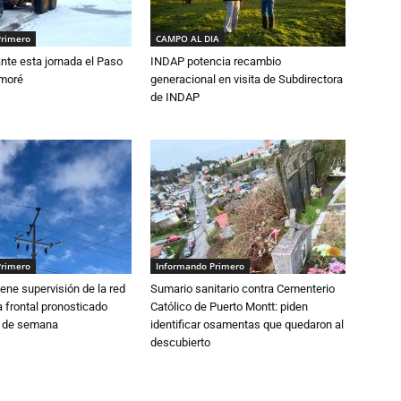
Primero
CAMPO AL DIA
nte esta jornada el Paso
INDAP potencia recambio
amoré
generacional en visita de Subdirectora
de INDAP
Primero
Informando Primero
ne supervisión de la red
Sumario sanitario contra Cementerio
 frontal pronosticado
Católico de Puerto Montt: piden
n de semana
identificar osamentas que quedaron al
descubierto