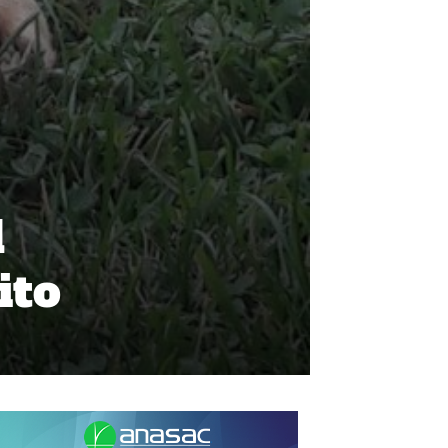
d
ito