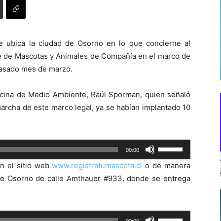
e ubica la ciudad de Osorno en lo que concierne al
e de Mascotas y Animales de Compañía en el marco de
 pasado mes de marzo.
ficina de Medio Ambiente, Raúl Sporman, quien señaló
archa de este marco legal, ya se habían implantado 10
Utiliza
00:00
las
n el sitio web
www.registratumascota.cl
o de manera
teclas
de Osorno de calle Amthauer #933, donde se entrega
de
.
flecha
arriba/abajo
Utiliza