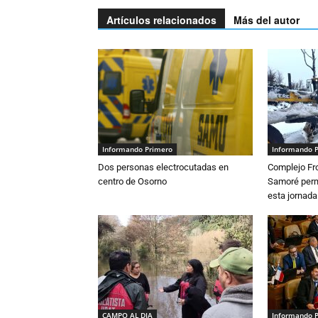
Artículos relacionados
Más del autor
Informando Primero
Informando 
Dos personas electrocutadas en
Complejo Fro
centro de Osorno
Samoré perm
esta jornada
CAMPO AL DIA
Informando 