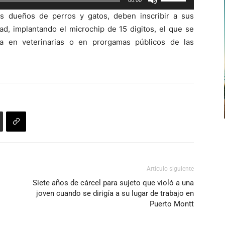
00:00
para
las
aumentar
os dueños de perros y gatos, deben inscribir a sus
teclas
o
d, implantando el microchip de 15 digitos, el que se
de
disminuir
a en veterinarias o en prorgamas públicos de las
flecha
el
arriba/abajo
volumen.
para
aumentar
o
disminuir
el
volumen.
Artículo siguiente
Siete años de cárcel para sujeto que violó a una
joven cuando se dirigía a su lugar de trabajo en
Puerto Montt