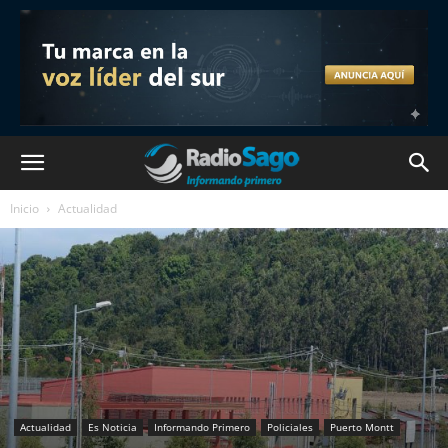
Inicio
Actualidad
Actualidad
Es Noticia
Informando Primero
Policiales
Puerto Montt