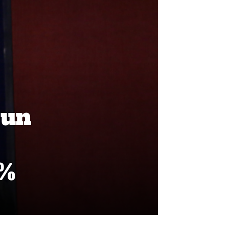
 un
0%