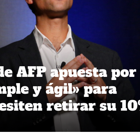
de AFP apuesta por
mple y ágil» para
esiten retirar su 1