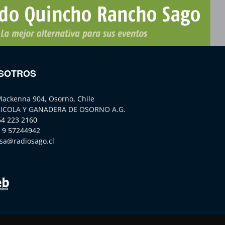
SOTROS
Mackenna 904, Osorno, Chile
ICOLA Y GANADERA DE OSORNO A.G.
64 223 2160
 9 57244942
sa@radiosago.cl