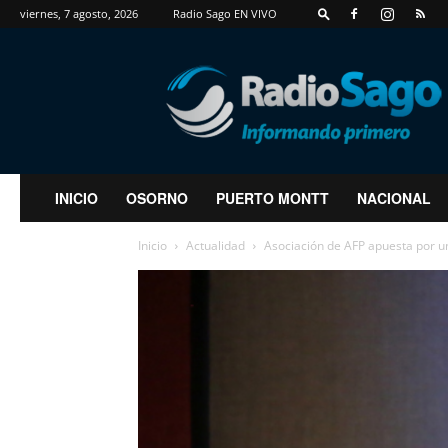
viernes, 7 agosto, 2026
Radio Sago EN VIVO
RadioSago
INICIO
OSORNO
PUERTO MONTT
NACIONAL
Inicio
Actualidad
Asociación de AFP apuesta por un