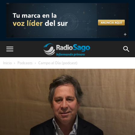
Inicio
Podcasts
Campo al Día (podcast)