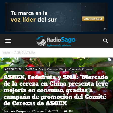
Inicio
AGRICULTURA
AGRICULTURA
CAMPO AL DIA
Campo al Día
Informando Primero
ASOEX, Fedefruta y SNA: “Mercado
de la cereza en China presenta leve
mejoría en consumo, gracias a
campaña de promoción del Comité
de Cerezas de ASOEX
Por
Luis Márquez
-
27 de enero de 2021
189