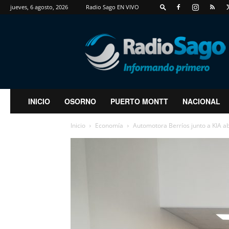
jueves, 6 agosto, 2026
Radio Sago EN VIVO
RadioSago
INICIO
OSORNO
PUERTO MONTT
NACIONAL
Inicio
Economía
Automotora Berríos junto a KIA ab