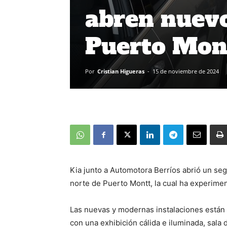
abren nuevo
Puerto Mon
Por
Cristian Higueras
-
15 de noviembre de 2024
Kia junto a Automotora Berríos abrió un seg
norte de Puerto Montt, la cual ha experimen
Las nuevas y modernas instalaciones están 
con una exhibición cálida e iluminada, sala