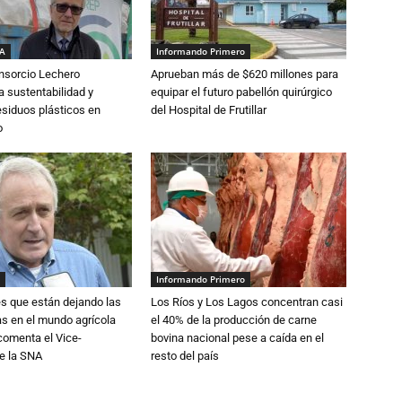
IA
Informando Primero
nsorcio Lechero
Aprueban más de $620 millones para
a sustentabilidad y
equipar el futuro pabellón quirúrgico
esiduos plásticos en
del Hospital de Frutillar
o
Informando Primero
s que están dejando las
Los Ríos y Los Lagos concentran casi
ias en el mundo agrícola
el 40% de la producción de carne
 comenta el Vice-
bovina nacional pese a caída en el
e la SNA
resto del país