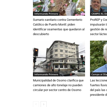
Informando Primero
CAMPO AL D
Sumario sanitario contra Cementerio
ProREP y Co
Católico de Puerto Montt: piden
impulsarán l
identificar osamentas que quedaron al
gestión de r
descubierto
sector lácte
Informando Primero
Campo al Día
Municipalidad de Osorno clarifica que
Las leccione
camiones de alto tonelaje no pueden
fuertes lluv
circular por sector centro de Osorno
del país las
presidente d