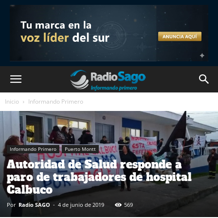
Inicio
Informando Primero
Informando Primero
Puerto Montt
Autoridad de Salud responde a
paro de trabajadores de hospital
Calbuco
Por
Radio SAGO
-
4 de junio de 2019
569