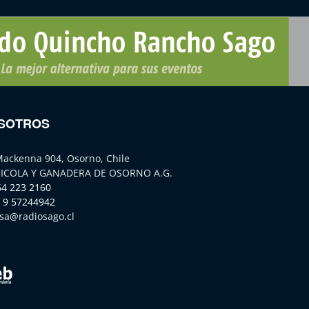
SOTROS
Mackenna 904, Osorno, Chile
ICOLA Y GANADERA DE OSORNO A.G.
64 223 2160
 9 57244942
sa@radiosago.cl