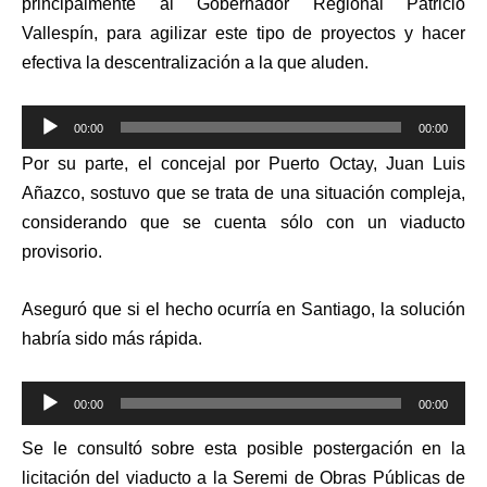
principalmente al Gobernador Regional Patricio
Vallespín, para agilizar este tipo de proyectos y hacer
efectiva la descentralización a la que aluden.
Reproductor
00:00
00:00
de
Por su parte, el concejal por Puerto Octay, Juan Luis
audio
Añazco, sostuvo que se trata de una situación compleja,
considerando que se cuenta sólo con un viaducto
provisorio.
Aseguró que si el hecho ocurría en Santiago, la solución
habría sido más rápida.
Reproductor
00:00
00:00
de
Se le consultó sobre esta posible postergación en la
audio
licitación del viaducto a la Seremi de Obras Públicas de