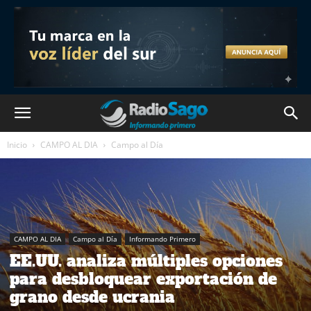
Inicio
CAMPO AL DIA
Campo al Día
CAMPO AL DIA
Campo al Día
Informando Primero
EE.UU. analiza múltiples opciones
para desbloquear exportación de
grano desde ucrania