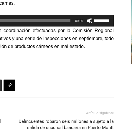
carnes.
flecha
arriba/abajo
Utiliza
para
00:00
las
aumentar
e coordinación efectuadas por la Comisión Regional
teclas
o
rativos y una serie de inspecciones en septiembre, todo
de
disminuir
zación de productos cárneos en mal estado.
flecha
el
arriba/abajo
volumen.
para
aumentar
o
disminuir
el
volumen.
Artículo siguiente
l
Delincuentes robaron seis millones a sujeto a la
salida de sucursal bancaria en Puerto Montt