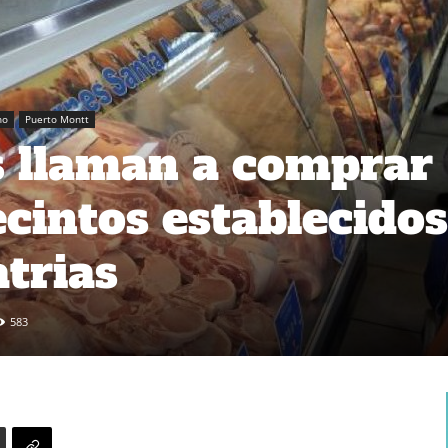
no
Puerto Montt
s llaman a comprar
ecintos establecidos
atrias
583