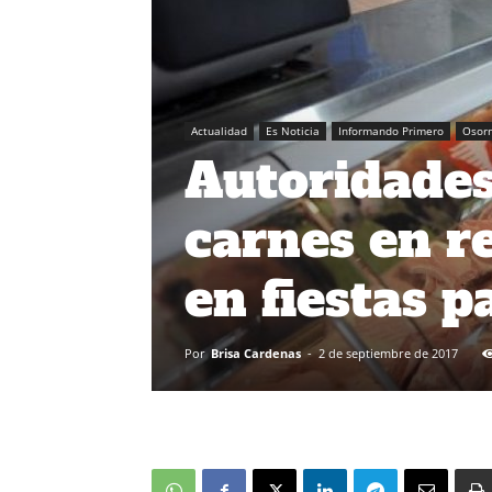
Actualidad
Es Noticia
Informando Primero
Osor
Autoridade
carnes en r
en fiestas p
Por
Brisa Cardenas
-
2 de septiembre de 2017