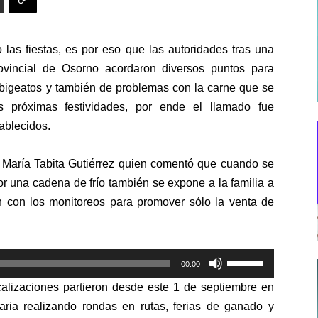
 las fiestas, es por eso que las autoridades tras una
ovincial de Osorno acordaron diversos puntos para
abigeatos y también de problemas con la carne que se
 próximas festividades, por ende el llamado fue
ablecidos.
, María Tabita Gutiérrez quien comentó que cuando se
r una cadena de frío también se expone a la familia a
 con los monitoreos para promover sólo la venta de
Utiliza
00:00
las
calizaciones partieron desde este 1 de septiembre en
teclas
aria realizando rondas en rutas, ferias de ganado y
de