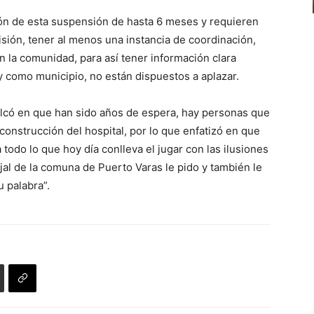
de
zón de esta suspensión de hasta 6 meses y requieren
flecha
sión, tener al menos una instancia de coordinación,
arriba/abajo
n la comunidad, para así tener información clara
para
 como municipio, no están dispuestos a aplazar.
aumentar
o
calcó en que han sido años de espera, hay personas que
disminuir
 construcción del hospital, por lo que enfatizó en que
el
 todo lo que hoy día conlleva el jugar con las ilusiones
volumen.
al de la comuna de Puerto Varas le pido y también le
 palabra”.