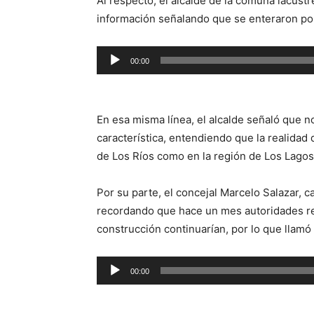
Al respecto, el alcalde de la comuna lacust
información señalando que se enteraron por
Reproductor
00:00
de
audio
En esa misma línea, el alcalde señaló que
característica, entendiendo que la realidad d
de Los Ríos como en la región de Los Lagos
Por su parte, el concejal Marcelo Salazar, c
recordando que hace un mes autoridades re
construcción continuarían, por lo que llamó
Reproductor
00:00
de
audio