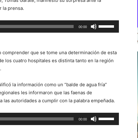
re, Tomás Gárate, manifestó su sorpresa ante la
 la prensa.
Utiliza
00:00
las
teclas
de
 no comprender que se tome una determinación de esta
flecha
e los cuatro hospitales es distinta tanto en la región
arriba/abajo
.
para
aumentar
alificó la información como un “balde de agua fría”
o
gionales les informaron que las faenas de
disminuir
 a las autoridades a cumplir con la palabra empeñada.
el
volumen.
Utiliza
00:00
las
teclas