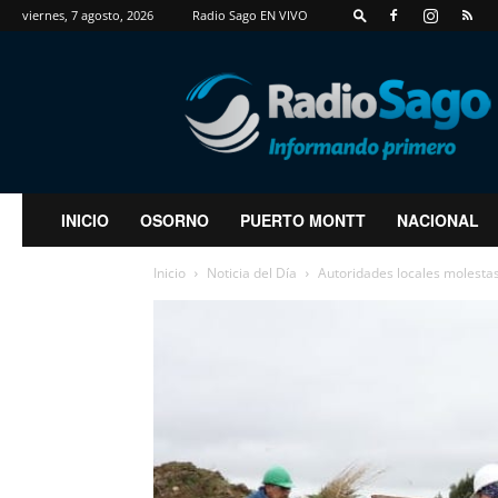
viernes, 7 agosto, 2026
Radio Sago EN VIVO
RadioSago
INICIO
OSORNO
PUERTO MONTT
NACIONAL
Inicio
Noticia del Día
Autoridades locales molestas