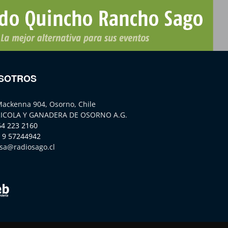
SOTROS
Mackenna 904, Osorno, Chile
ICOLA Y GANADERA DE OSORNO A.G.
64 223 2160
 9 57244942
sa@radiosago.cl