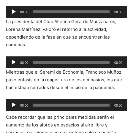
Reproductor
00:00
00:00
de
La presidenta del Club Atlético Gerardo Manzanares,
audio
Lorena Martínez, valoró el retorno a la actividad,
dependiendo de la fase en que se encuentren las
comunas.
Reproductor
00:00
00:00
de
Mientras que el Seremi de Economía, Francisco Muñoz,
audio
puso énfasis en la reapertura de los gimnasios, los que
han estado cerrados desde el inicio de la pandemia.
Reproductor
00:00
00:00
de
Cabe recordar que las principales medidas serán el
audio
aumento de los aforos en espacios al aire libre y
cerrados, por ejemplo en cuarentena solo se podrán