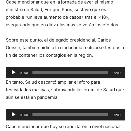
Cabe mencionar que en la jornada de ayer el mismo
audio
ministro de Salud, Enrique Paris, sostuvo que es
probable “un leve aumento de casos» tras el «18»,
asegurando que en diez días más se verán los efectos.
Sobre este punto, el delegado presidencial, Carlos
Geisse, también pidió a la ciudadanía realizarse testeos a
fin de contener los contagios en la región.
Reproductor
00:00
00:00
de
En tanto, Salud descartó ampliar el aforo para
audio
festividades masivas, subrayando la seremi de Salud que
aún se está en pandemia.
Reproductor
00:00
00:00
de
Cabe mencionar que hoy se reportaron a nivel nacional
audio