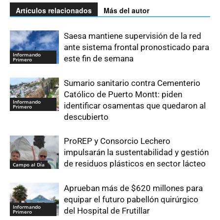
Artículos relacionados
Más del autor
Saesa mantiene supervisión de la red
ante sistema frontal pronosticado para
Informando
este fin de semana
Primero
Sumario sanitario contra Cementerio
Católico de Puerto Montt: piden
Informando
identificar osamentas que quedaron al
Primero
descubierto
ProREP y Consorcio Lechero
impulsarán la sustentabilidad y gestión
de residuos plásticos en sector lácteo
Campo al Día
Aprueban más de $620 millones para
equipar el futuro pabellón quirúrgico
Informando
del Hospital de Frutillar
Primero