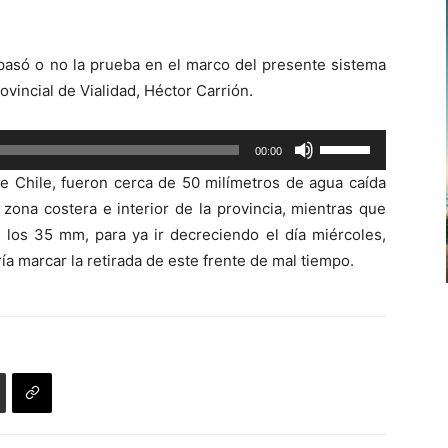
flecha
arriba/abajo
pasó o no la prueba en el marco del presente sistema
para
rovincial de Vialidad, Héctor Carrión.
aumentar
o
Utiliza
00:00
disminuir
las
el
e Chile, fueron cerca de 50 milímetros de agua caída
teclas
volumen.
 zona costera e interior de la provincia, mientras que
de
 los 35 mm, para ya ir decreciendo el día miércoles,
flecha
a marcar la retirada de este frente de mal tiempo.
arriba/abajo
para
aumentar
o
disminuir
el
volumen.