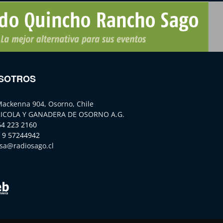
SOTROS
Mackenna 904, Osorno, Chile
ICOLA Y GANADERA DE OSORNO A.G.
64 223 2160
 9 57244942
sa@radiosago.cl