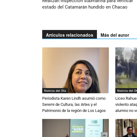
Realizan inspección submarina para verificar
estado del Catamarán hundido en Chacao
Artículos relacionados
Más del autor
Noticia del Día
Noticia del D
Periodista Karen Lindh asumió como
Liceo Rahue 
Seremi de Cultura, las Artes y el
violento ata
Patrimonio de la región de Los Lagos
alumno no vo