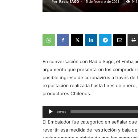
Por
Radio SAGO
-
15 de febrero de 2021
945
En conversación con Radio Sago, el Embajad
argumento que presentaron los compradores
posible ingreso de coronavirus a través de la
exportación realizada hasta fines de enero,
productores Chilenos.
00:00
Reproductor
El Embajador fue categórico en señalar que 
de
revertir esa medida de restricción y baja d
audio
recientemente a objeto de que los comprado