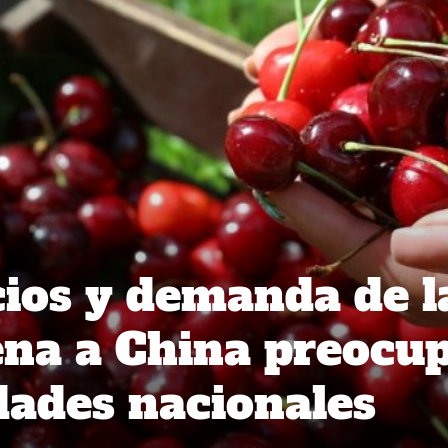
cios y demanda de l
ena a China preocu
idades nacionales