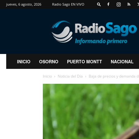
jueves, 6 agosto, 2026
Radio Sago EN VIVO
RadioSago
INICIO
OSORNO
PUERTO MONTT
NACIONAL
Inicio
Noticia del Día
Baja de precios y demanda de