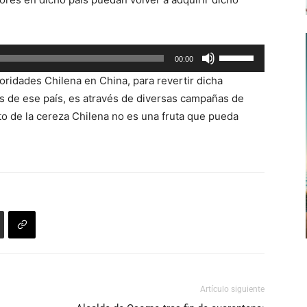
flecha
arriba/abajo
para
Utiliza
00:00
aumentar
las
o
ridades Chilena en China, para revertir dicha
teclas
disminuir
s de ese país, es através de diversas campañas de
de
el
to de la cereza Chilena no es una fruta que pueda
flecha
volumen.
arriba/abajo
para
aumentar
o
disminuir
el
volumen.
Artículo siguiente