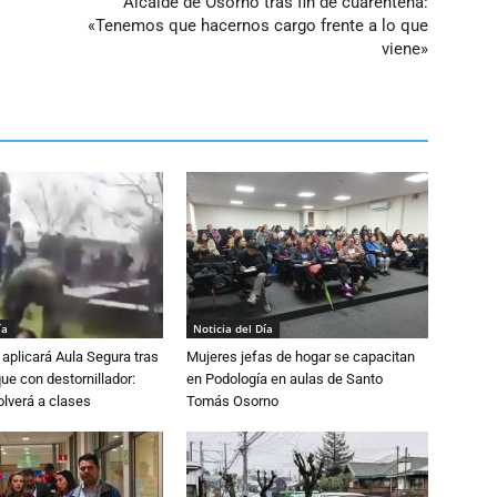
Alcalde de Osorno tras fin de cuarentena:
«Tenemos que hacernos cargo frente a lo que
viene»
ía
Noticia del Día
aplicará Aula Segura tras
Mujeres jefas de hogar se capacitan
que con destornillador:
en Podología en aulas de Santo
lverá a clases
Tomás Osorno