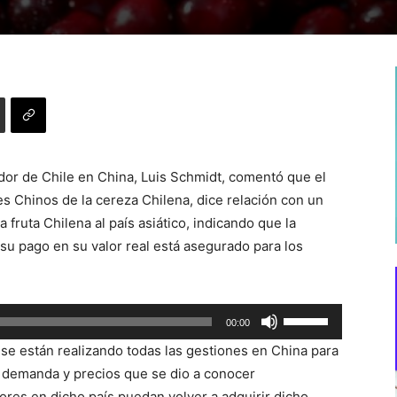
or de Chile en China, Luis Schmidt, comentó que el
 Chinos de la cereza Chilena, dice relación con un
 fruta Chilena al país asiático, indicando que la
 su pago en su valor real está asegurado para los
Utiliza
00:00
las
se están realizando todas las gestiones en China para
teclas
e demanda y precios que se dio a conocer
de
res en dicho país puedan volver a adquirir dicho