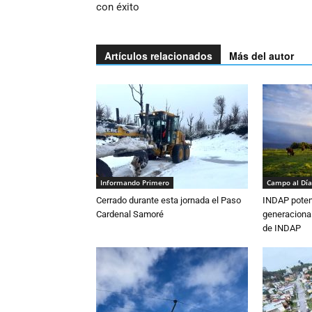
con éxito
Artículos relacionados
Más del autor
Informando Primero
Campo al Día
Cerrado durante esta jornada el Paso
INDAP poten
Cardenal Samoré
generacional
de INDAP