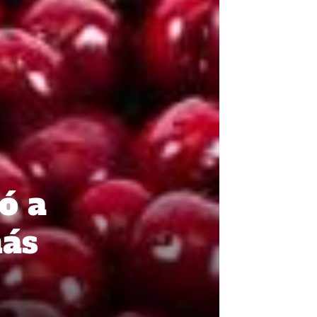
ó a
más