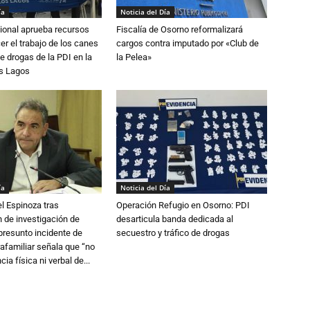
ía
Noticia del Día
ional aprueba recursos
Fiscalía de Osorno reformalizará
er el trabajo de los canes
cargos contra imputado por «Club de
e drogas de la PDI en la
la Pelea»
os Lagos
ía
Noticia del Día
l Espinoza tras
Operación Refugio en Osorno: PDI
 de investigación de
desarticula banda dedicada al
 presunto incidente de
secuestro y tráfico de drogas
trafamiliar señala que “no
cia física ni verbal de...