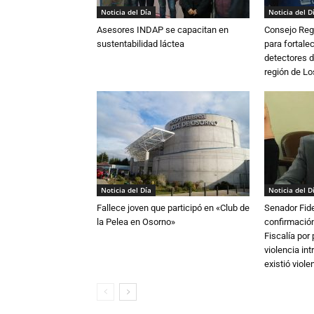
Noticia del Día
Noticia del D
Asesores INDAP se capacitan en
Consejo Reg
sustentabilidad láctea
para fortalec
detectores d
región de L
Noticia del Día
Noticia del D
Fallece joven que participó en «Club de
Senador Fide
la Pelea en Osorno»
confirmación
Fiscalía por
violencia in
existió violen