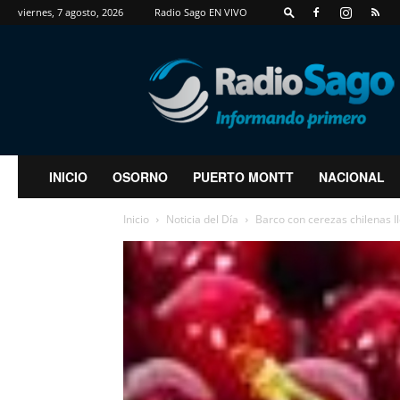
viernes, 7 agosto, 2026
Radio Sago EN VIVO
RadioSago
INICIO
OSORNO
PUERTO MONTT
NACIONAL
Inicio
Noticia del Día
Barco con cerezas chilenas l