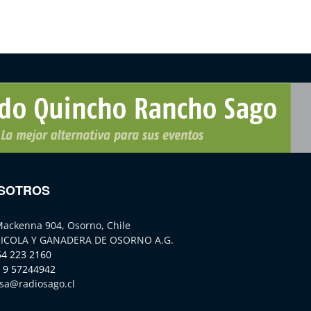
SOTROS
Mackenna 904, Osorno, Chile
ICOLA Y GANADERA DE OSORNO A.G.
64 223 2160
 9 57244942
sa@radiosago.cl