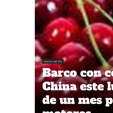
Noticia del Día
Barco con c
China este 
de un mes p