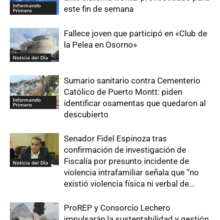
Informando
este fin de semana
Primero
Fallece joven que participó en «Club de
la Pelea en Osorno»
Noticia del Día
Sumario sanitario contra Cementerio
Católico de Puerto Montt: piden
Informando
identificar osamentas que quedaron al
Primero
descubierto
Senador Fidel Espinoza tras
confirmación de investigación de
Fiscalía por presunto incidente de
Noticia del Día
violencia intrafamiliar señala que “no
existió violencia física ni verbal de...
ProREP y Consorcio Lechero
impulsarán la sustentabilidad y gestión