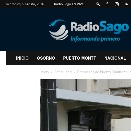
miércoles, 5 agosto, 2026
Radio Sago EN VIVO
RadioSago
INICIO
OSORNO
PUERTO MONTT
NACIONAL
Inicio
Actualidad
Bomberos de Puerto Montt realiz