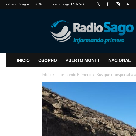
sábado, 8 agosto, 2026
Radio Sago EN VIVO
RadioSago
INICIO
OSORNO
PUERTO MONTT
NACIONAL
Inicio
Informando Primero
Bus que transportaba a