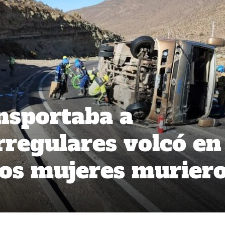
nsportaba a
rregulares volcó en
Dos mujeres murier