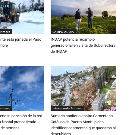
Primero
CAMPO AL DIA
nte esta jornada el Paso
INDAP potencia recambio
amoré
generacional en visita de Subdirectora
de INDAP
Primero
Informando Primero
ne supervisión de la red
Sumario sanitario contra Cementerio
 frontal pronosticado
Católico de Puerto Montt: piden
n de semana
identificar osamentas que quedaron al
descubierto