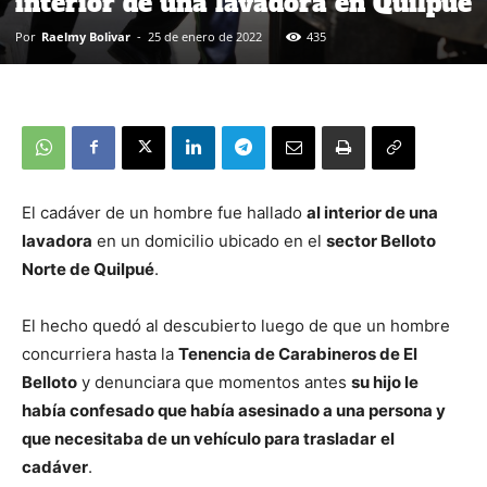
interior de una lavadora en Quilpué
Por
Raelmy Bolivar
-
25 de enero de 2022
435
El cadáver de un hombre fue hallado
al interior de una
lavadora
en un domicilio ubicado en el
sector Belloto
Norte de Quilpué
.
El hecho quedó al descubierto luego de que un hombre
concurriera hasta la
Tenencia de Carabineros de El
Belloto
y denunciara que momentos antes
su hijo le
había confesado que había asesinado a una persona y
que necesitaba de un vehículo para trasladar
el
cadáver
.