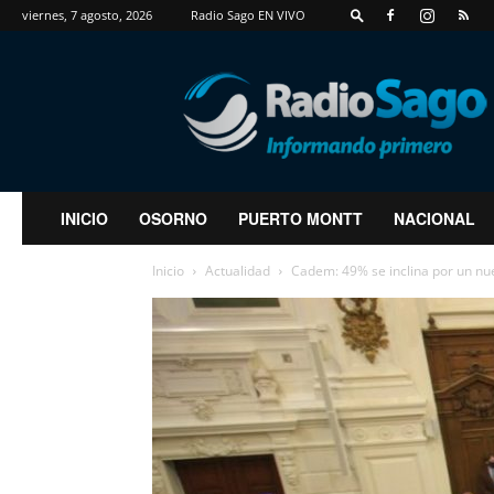
viernes, 7 agosto, 2026
Radio Sago EN VIVO
RadioSago
INICIO
OSORNO
PUERTO MONTT
NACIONAL
Inicio
Actualidad
Cadem: 49% se inclina por un nuev