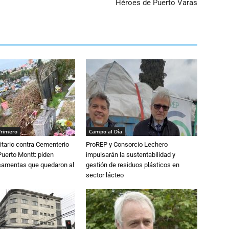
Héroes de Puerto Varas
Primero
Campo al Día
tario contra Cementerio
ProREP y Consorcio Lechero
Puerto Montt: piden
impulsarán la sustentabilidad y
osamentas que quedaron al
gestión de residuos plásticos en
sector lácteo