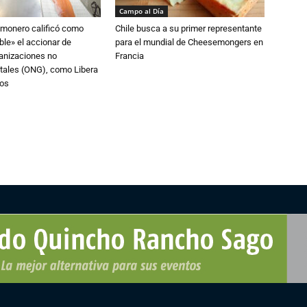
Campo al Día
lmonero calificó como
Chile busca a su primer representante
le» el accionar de
para el mundial de Cheesemongers en
ganizaciones no
Francia
ales (ONG), como Libera
nos