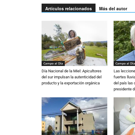
Artículos relacionados
Más del autor
Campo al Día
Campo al Día
Día Nacional de la Miel: Apicultores
Las leccione
del sur impulsan la autenticidad del
fuertes lluv
producto y la exportación orgánica
del país las
presidente d