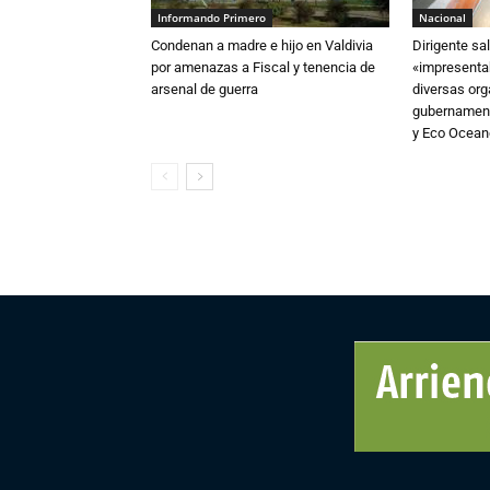
Informando Primero
Nacional
Condenan a madre e hijo en Valdivia
Dirigente sa
por amenazas a Fiscal y tenencia de
«impresentab
arsenal de guerra
diversas or
gubernament
y Eco Ocea