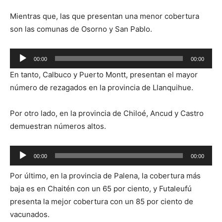
Mientras que, las que presentan una menor cobertura
son las comunas de Osorno y San Pablo.
Reproductor
00:00
00:00
de
En tanto, Calbuco y Puerto Montt, presentan el mayor
audio
número de rezagados en la provincia de Llanquihue.
Por otro lado, en la provincia de Chiloé, Ancud y Castro
demuestran números altos.
Reproductor
00:00
00:00
de
Por último, en la provincia de Palena, la cobertura más
audio
baja es en Chaitén con un 65 por ciento, y Futaleufú
presenta la mejor cobertura con un 85 por ciento de
vacunados.