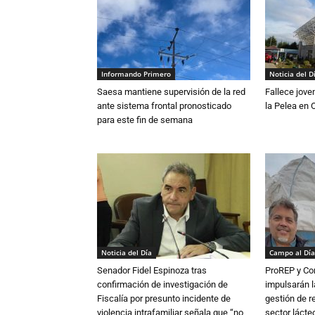
Informando Primero
Noticia del D
Saesa mantiene supervisión de la red
Fallece jove
ante sistema frontal pronosticado
la Pelea en 
para este fin de semana
Noticia del Día
Campo al Día
Senador Fidel Espinoza tras
ProREP y Co
confirmación de investigación de
impulsarán l
Fiscalía por presunto incidente de
gestión de r
violencia intrafamiliar señala que “no
sector lácte