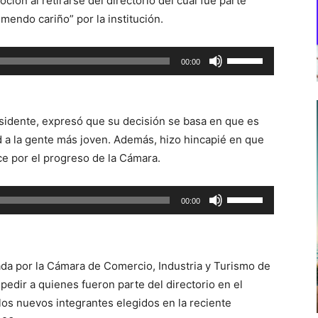
ión al retirarse del directorio del cual fue parte
emendo cariño” por la institución.
Utiliza
00:00
las
teclas
de
sidente, expresó que su decisión se basa en que es
flecha
 a la gente más joven. Además, hizo hincapié en que
arriba/abajo
nce por el progreso de la Cámara.
para
aumentar
Utiliza
00:00
o
las
disminuir
teclas
el
de
volumen.
izada por la Cámara de Comercio, Industria y Turismo de
flecha
edir a quienes fueron parte del directorio en el
arriba/abajo
los nuevos integrantes elegidos en la reciente
para