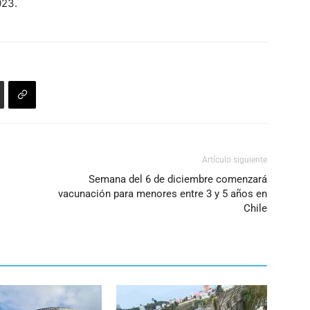
023.
aumentar
o
disminuir
el
volumen.
Artículo siguiente
Semana del 6 de diciembre comenzará
vacunación para menores entre 3 y 5 años en
Chile