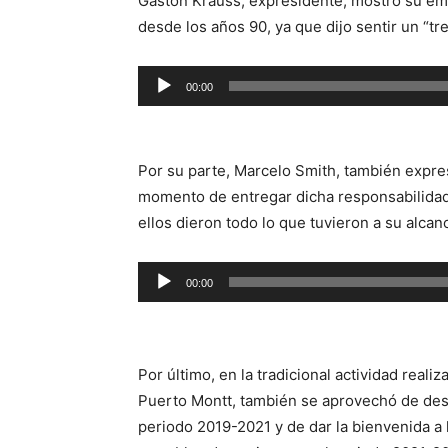
Gastón Krauss, expresidente, mostró su emoc
desde los años 90, ya que dijo sentir un “tr
Reproductor
00:00
de
audio
Por su parte, Marcelo Smith, también expre
momento de entregar dicha responsabilidad
ellos dieron todo lo que tuvieron a su alca
Reproductor
00:00
de
audio
Por último, en la tradicional actividad real
Puerto Montt, también se aprovechó de desp
periodo 2019-2021 y de dar la bienvenida a 