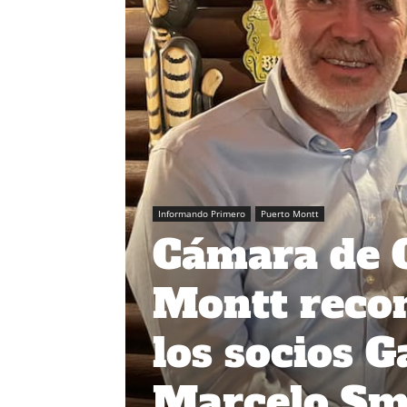
Informando Primero
Puerto Montt
Cámara de 
Montt recon
los socios 
Marcelo Smit