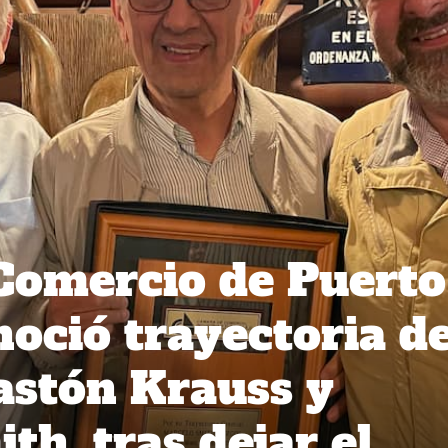
Comercio de Puerto
oció trayectoria d
Gastón Krauss y
h, tras dejar el