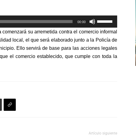
arriba/abajo
para
Utiliza
aumentar
00:00
las
o
a comenzará su arremetida contra el comercio informal
teclas
disminuir
alidad local, el que será elaborado junto a la Policía de
de
el
icipio. Ello servirá de base para las acciones legales
flecha
volumen.
r que el comercio establecido, que cumple con toda la
arriba/abajo
para
aumentar
o
disminuir
el
volumen.
Artículo siguiente