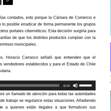
s días contados, esto porque la Cámara de Comercio e
n lo posible erradicar de forma permanente los grupos
ros portales cibernéticos. Esta decisión surgiría para
antías de que los distintos productos cumplan con la
 permisos municipales.
mio, Horacio Carrasco señaló que entienden que el
s vendedores establecidos y para el Estado de Chile
utaria.
Utiliza
00:00
las
 es un llamado de atención para todas las autoridades
teclas
de trabajo se regularice estas situaciones. Añadiendo
de
nte a quienes están ilegales a que formalicen sus
flecha