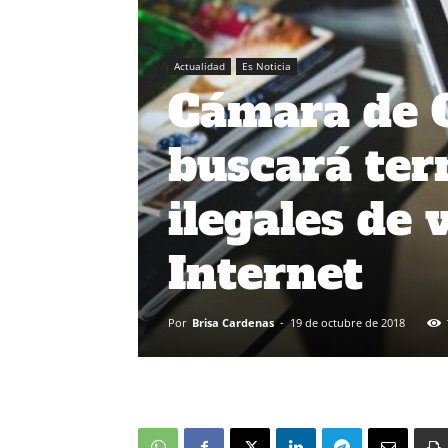
Actualidad
Es Noticia
Cámara de 
buscará ter
ilegales de 
Internet
Por
Brisa Cardenas
-
19 de octubre de 2018