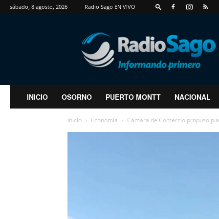
sábado, 8 agosto, 2026
Radio Sago EN VIVO
RadioSago
INICIO
OSORNO
PUERTO MONTT
NACIONAL
Inicio
Economía
Cámara de Comercio propuso plan 