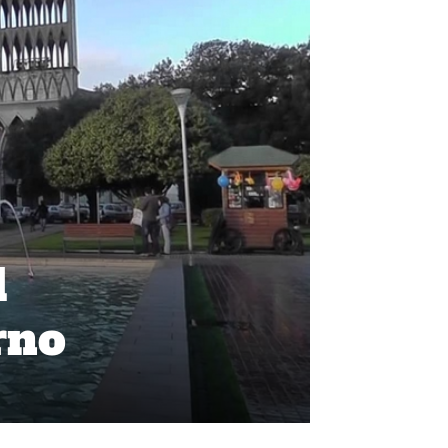
l
rno