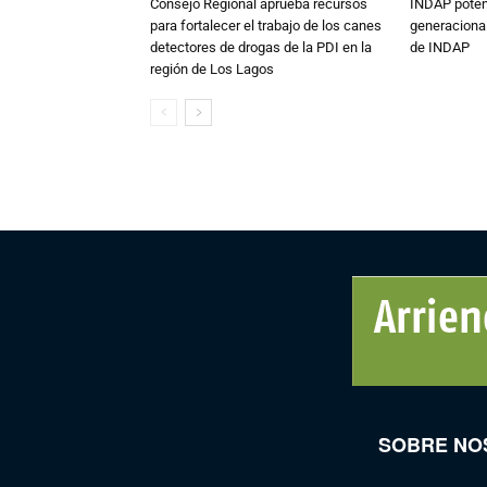
Consejo Regional aprueba recursos
INDAP poten
para fortalecer el trabajo de los canes
generacional
detectores de drogas de la PDI en la
de INDAP
región de Los Lagos
SOBRE NO