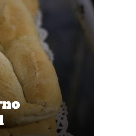
rno
l