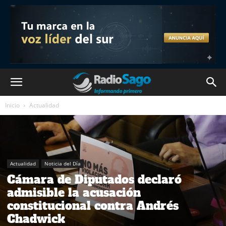
Inicio
Actualidad
Actualidad
Noticia del Día
Cámara de Diputados declaró
admisible la acusación
constitucional contra Andrés
Chadwick