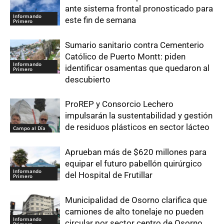
ante sistema frontal pronosticado para
Informando
este fin de semana
Primero
Sumario sanitario contra Cementerio
Católico de Puerto Montt: piden
Informando
identificar osamentas que quedaron al
Primero
descubierto
ProREP y Consorcio Lechero
impulsarán la sustentabilidad y gestión
de residuos plásticos en sector lácteo
Campo al Día
Aprueban más de $620 millones para
equipar el futuro pabellón quirúrgico
Informando
del Hospital de Frutillar
Primero
Municipalidad de Osorno clarifica que
camiones de alto tonelaje no pueden
Informando
circular por sector centro de Osorno