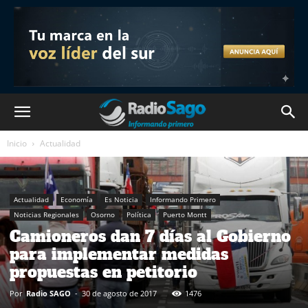
Inicio
Actualidad
Actualidad
Economía
Es Noticia
Informando Primero
Noticias Regionales
Osorno
Política
Puerto Montt
Camioneros dan 7 días al Gobierno
para implementar medidas
propuestas en petitorio
Por
Radio SAGO
-
30 de agosto de 2017
1476