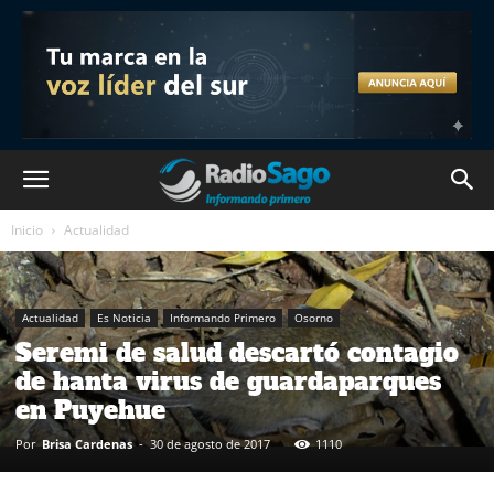
Inicio
Actualidad
Actualidad
Es Noticia
Informando Primero
Osorno
Seremi de salud descartó contagio
de hanta virus de guardaparques
en Puyehue
Por
Brisa Cardenas
-
30 de agosto de 2017
1110