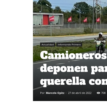
Actualidad
Informando Primero
Camioneros
deponen par
querella co
Por
Marcelo Opitz
-
27 de abril de 2022
708