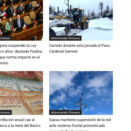
Primero
Informando Primero
para suspender la Ley
Cerrado durante esta jornada el Paso
nco años: diputada Paulina
Cardenal Samoré
que norma impactó en el
enino
Primero
Informando Primero
 Inflación anual cae al
Saesa mantiene supervisión de la red
erca a la meta del Banco
ante sistema frontal pronosticado