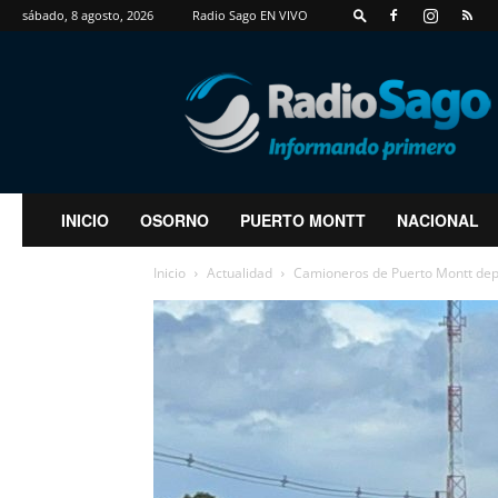
sábado, 8 agosto, 2026
Radio Sago EN VIVO
RadioSago
INICIO
OSORNO
PUERTO MONTT
NACIONAL
Inicio
Actualidad
Camioneros de Puerto Montt depo