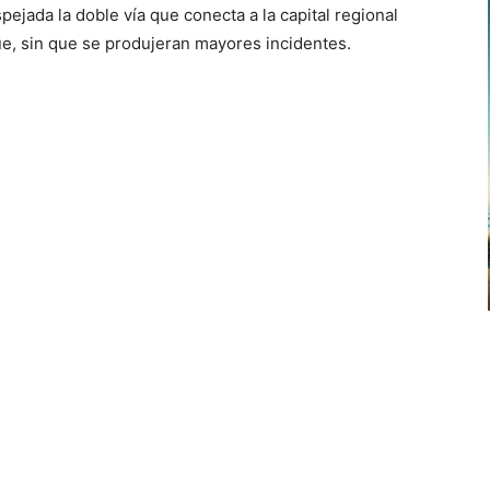
espejada la doble vía que conecta a la capital regional
de
ue, sin que se produjeran mayores incidentes.
flecha
arriba/abajo
para
aumentar
o
disminuir
el
volumen.