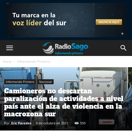
Inicio
Informando Primero
Informando Primero
Nacional
Camioneros no descartan
paralización de actividades a nivel
país ante el alza de violencia en la
macrozona sur
Por
Eric Paredes
-
6 de octubre de 2021
559