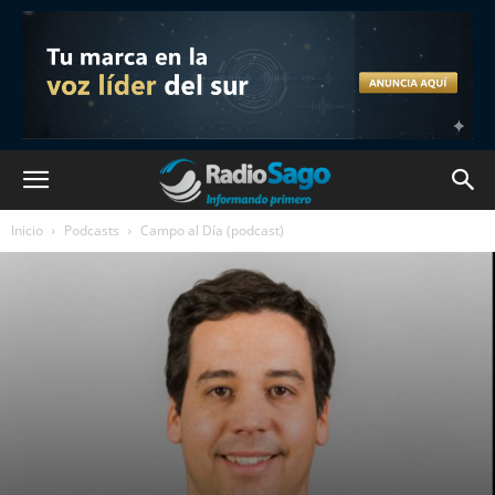
Inicio
Podcasts
Campo al Día (podcast)