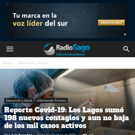
Inicio
Educación y Salud
Educación y Salud
Informando Primero
Reporte Covid-19: Los Lagos sumó
198 nuevos contagios y aun no baja
de los mil casos activos
Por
Eric Paredes
-
10 de noviembre de 2020
186