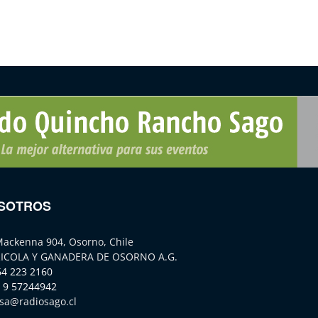
SOTROS
Mackenna 904, Osorno, Chile
ICOLA Y GANADERA DE OSORNO A.G.
64 223 2160
 9 57244942
sa@radiosago.cl