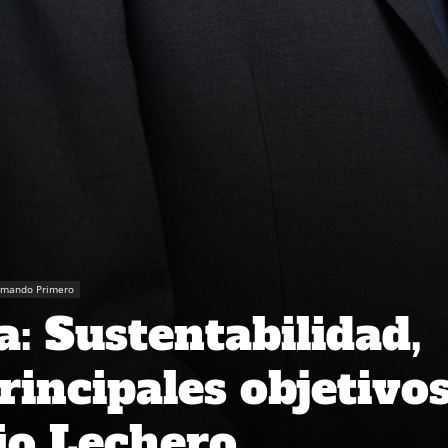
rmando Primero
a: Sustentabilidad,
rincipales objetivo
io Lechero.