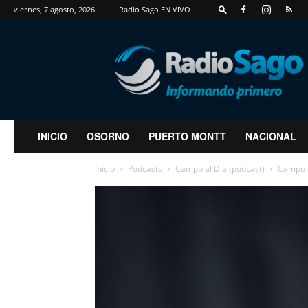
viernes, 7 agosto, 2026
Radio Sago EN VIVO
RadioSago
INICIO
OSORNO
PUERTO MONTT
NACIONAL
Inicio
Podcasts
Campo al Día (podcast)
Campo a