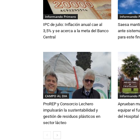
Informando Primero
Informando 
IPC de julio: Inflación anual cae al
Saesa mantie
3,5% y se acerca a la meta del Banco
ante sistema
Central
para este fi
CAMPO AL DIA
Informando 
ProREP y Consorcio Lechero
Aprueban má
impulsarán la sustentabilidad y
equipar el fu
gestión de residuos plásticos en
del Hospital 
sector lácteo