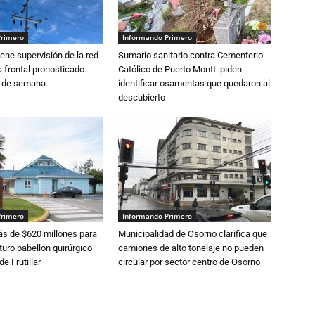
Primero
Informando Primero
ne supervisión de la red
Sumario sanitario contra Cementerio
 frontal pronosticado
Católico de Puerto Montt: piden
n de semana
identificar osamentas que quedaron al
descubierto
Primero
Informando Primero
s de $620 millones para
Municipalidad de Osorno clarifica que
turo pabellón quirúrgico
camiones de alto tonelaje no pueden
de Frutillar
circular por sector centro de Osorno