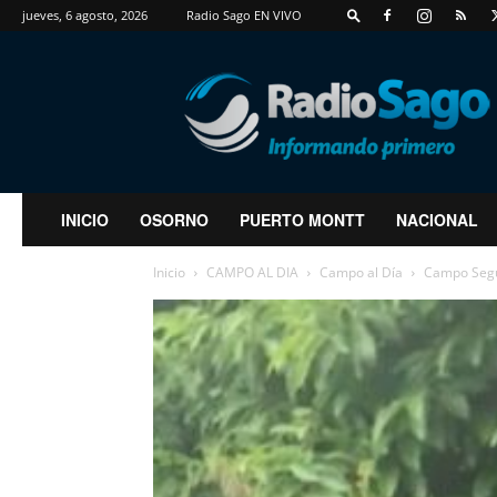
jueves, 6 agosto, 2026
Radio Sago EN VIVO
RadioSago
INICIO
OSORNO
PUERTO MONTT
NACIONAL
Inicio
CAMPO AL DIA
Campo al Día
Campo Segur