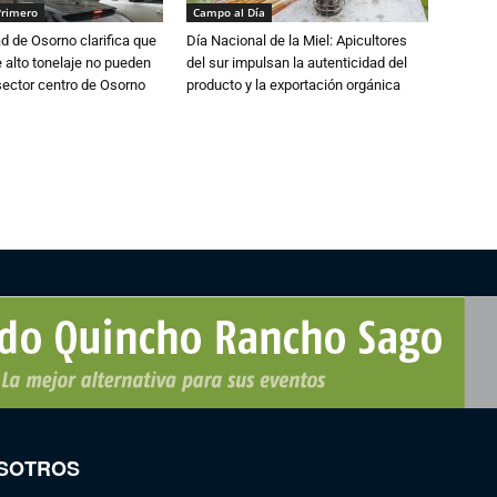
Primero
Campo al Día
d de Osorno clarifica que
Día Nacional de la Miel: Apicultores
alto tonelaje no pueden
del sur impulsan la autenticidad del
 sector centro de Osorno
producto y la exportación orgánica
SOTROS