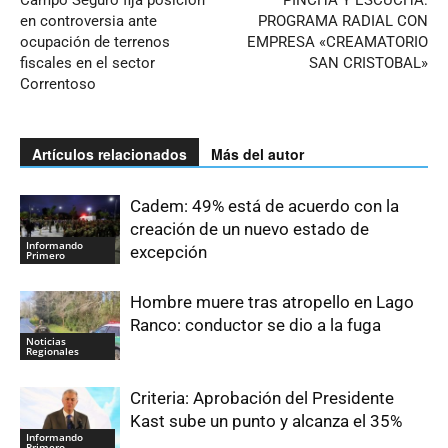
Campo Seguro fija posición
PINCHA Y ESCUCHA:
en controversia ante
PROGRAMA RADIAL CON
ocupación de terrenos
EMPRESA «CREAMATORIO
fiscales en el sector
SAN CRISTOBAL»
Correntoso
Artículos relacionados
Más del autor
Cadem: 49% está de acuerdo con la
creación de un nuevo estado de
Informando
excepción
Primero
Hombre muere tras atropello en Lago
Ranco: conductor se dio a la fuga
Noticias
Regionales
Criteria: Aprobación del Presidente
Kast sube un punto y alcanza el 35%
Informando
Primero