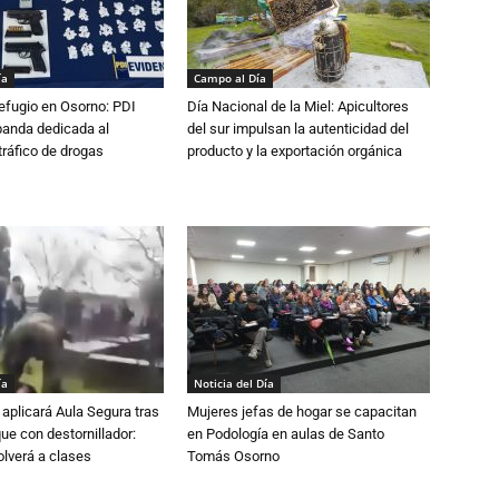
ía
Campo al Día
efugio en Osorno: PDI
Día Nacional de la Miel: Apicultores
banda dedicada al
del sur impulsan la autenticidad del
tráfico de drogas
producto y la exportación orgánica
ía
Noticia del Día
aplicará Aula Segura tras
Mujeres jefas de hogar se capacitan
que con destornillador:
en Podología en aulas de Santo
lverá a clases
Tomás Osorno