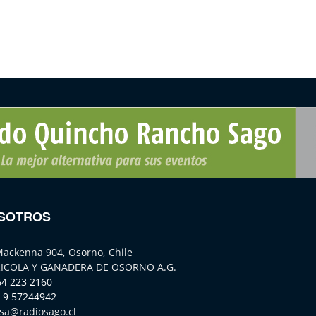
SOTROS
Mackenna 904, Osorno, Chile
ICOLA Y GANADERA DE OSORNO A.G.
64 223 2160
 9 57244942
sa@radiosago.cl