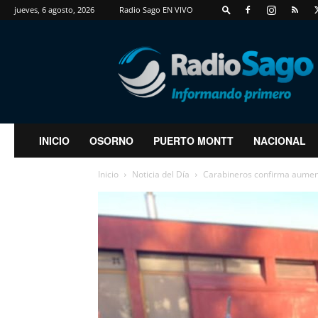
jueves, 6 agosto, 2026
Radio Sago EN VIVO
RadioSago
INICIO
OSORNO
PUERTO MONTT
NACIONAL
Inicio
Noticia del Día
Carabineros confirma aument