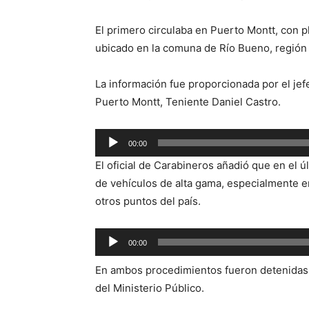
El primero circulaba en Puerto Montt, con p
ubicado en la comuna de Río Bueno, región 
La información fue proporcionada por el je
Puerto Montt, Teniente Daniel Castro.
Reproductor
00:00
de
El oficial de Carabineros añadió que en el
audio
de vehículos de alta gama, especialmente en
otros puntos del país.
Reproductor
00:00
de
En ambos procedimientos fueron detenidas 
audio
del Ministerio Público.