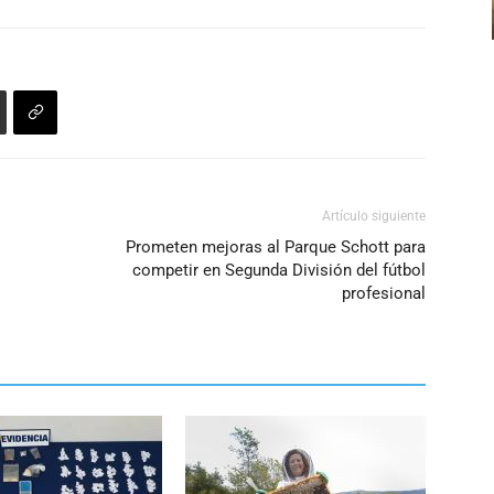
el
arriba/abajo
volumen.
para
aumentar
o
disminuir
el
volumen.
Artículo siguiente
Prometen mejoras al Parque Schott para
competir en Segunda División del fútbol
profesional