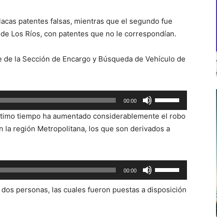
lacas patentes falsas, mientras que el segundo fue
de Los Ríos, con patentes que no le correspondían.
fe de la Sección de Encargo y Búsqueda de Vehículo de
Utiliza
00:00
las
 último tiempo ha aumentado considerablemente el robo
teclas
 la región Metropolitana, los que son derivados a
de
flecha
arriba/abajo
Utiliza
00:00
para
las
aumentar
dos personas, las cuales fueron puestas a disposición
teclas
o
de
disminuir
flecha