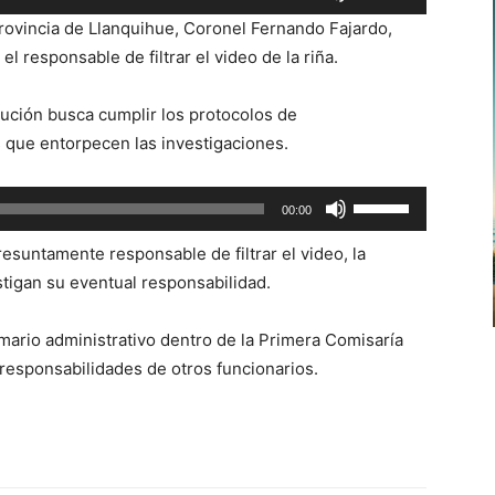
las
provincia de Llanquihue, Coronel Fernando Fajardo,
teclas
el responsable de filtrar el video de la riña.
de
flecha
titución busca cumplir los protocolos de
arriba/abajo
s que entorpecen las investigaciones.
para
aumentar
Utiliza
00:00
o
las
disminuir
resuntamente responsable de filtrar el video, la
teclas
el
estigan su eventual responsabilidad.
de
volumen.
flecha
mario administrativo dentro de la Primera Comisaría
arriba/abajo
responsabilidades de otros funcionarios.
para
aumentar
o
disminuir
el