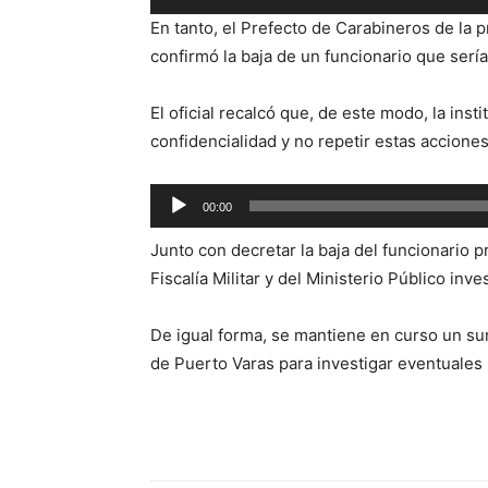
de
En tanto, el Prefecto de Carabineros de la 
audio
confirmó la baja de un funcionario que sería 
El oficial recalcó que, de este modo, la ins
confidencialidad y no repetir estas accione
Reproductor
00:00
de
Junto con decretar la baja del funcionario p
audio
Fiscalía Militar y del Ministerio Público inv
De igual forma, se mantiene en curso un su
de Puerto Varas para investigar eventuales 