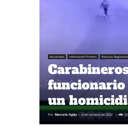
Actualidad
Informando Primero
Noticias Regionale
Carabineros
funcionario 
un homicidi
Por
Marcelo Opitz
-
3 de octubre de 2022
12