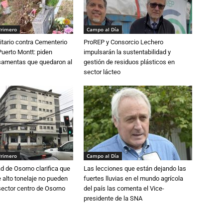
Primero
Campo al Día
tario contra Cementerio
ProREP y Consorcio Lechero
Puerto Montt: piden
impulsarán la sustentabilidad y
osamentas que quedaron al
gestión de residuos plásticos en
sector lácteo
Primero
Campo al Día
d de Osorno clarifica que
Las lecciones que están dejando las
alto tonelaje no pueden
fuertes lluvias en el mundo agrícola
 sector centro de Osorno
del país las comenta el Vice-
presidente de la SNA