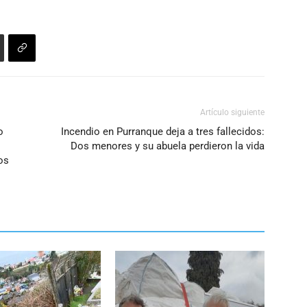
volumen.
Artículo siguiente
o
Incendio en Purranque deja a tres fallecidos:
Dos menores y su abuela perdieron la vida
Los