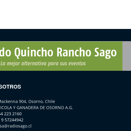
SOTROS
Mackenna 904, Osorno, Chile
ICOLA Y GANADERA DE OSORNO A.G.
64 223 2160
 9 57244942
sa@radiosago.cl