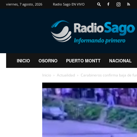
viernes, 7 agosto, 2026
Radio Sago EN VIVO
RadioSago
INICIO
OSORNO
PUERTO MONTT
NACIONAL
Inicio
Actualidad
Carabineros confirma baja de func