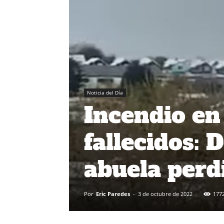
Noticia del Día
Incendio en
fallecidos: 
abuela perd
Por
Eric Paredes
-
3 de octubre de 2022
177