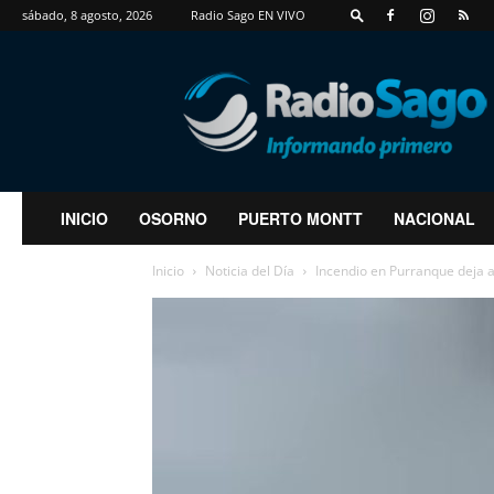
sábado, 8 agosto, 2026
Radio Sago EN VIVO
RadioSago
INICIO
OSORNO
PUERTO MONTT
NACIONAL
Inicio
Noticia del Día
Incendio en Purranque deja a 