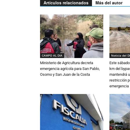
Artículos relacionados
Más del autor
CAMPO AL DIA
Noticia del D
Ministerio de Agricultura decreta
Este sábado 
emergencia agrícola para San Pablo,
km del bypas
Osorno y San Juan de la Costa
mantendrá u
restricción p
emergencia