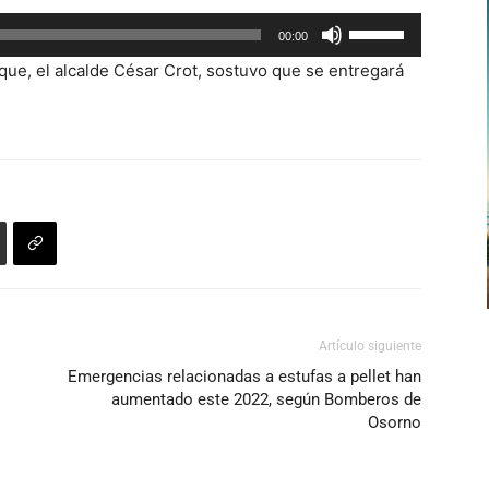
Utiliza
00:00
las
que, el alcalde César Crot, sostuvo que se entregará
teclas
de
flecha
arriba/abajo
para
aumentar
o
disminuir
el
volumen.
Artículo siguiente
Emergencias relacionadas a estufas a pellet han
aumentado este 2022, según Bomberos de
Osorno