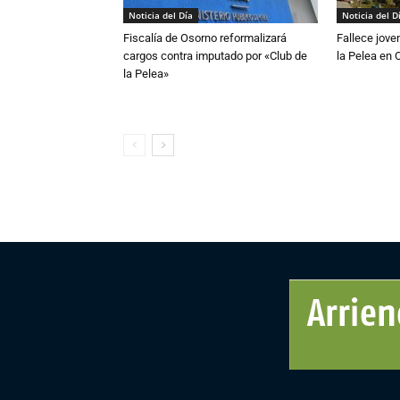
Noticia del Día
Noticia del D
Fiscalía de Osorno reformalizará
Fallece jove
cargos contra imputado por «Club de
la Pelea en 
la Pelea»