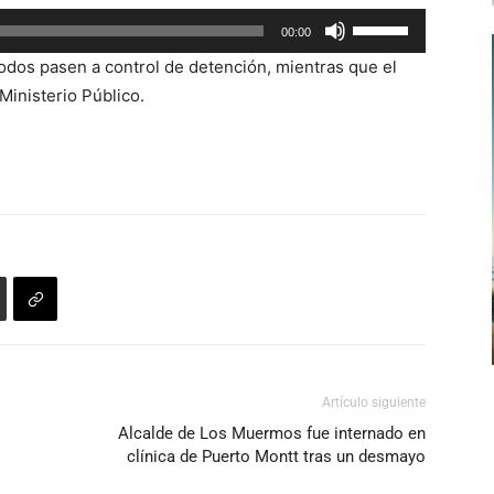
Utiliza
00:00
las
 todos pasen a control de detención, mientras que el
teclas
Ministerio Público.
de
flecha
arriba/abajo
para
aumentar
o
disminuir
el
volumen.
Artículo siguiente
Alcalde de Los Muermos fue internado en
clínica de Puerto Montt tras un desmayo