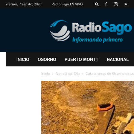
viernes, 7 agosto, 2026
Radio Sago EN VIVO
RadioSago
INICIO
OSORNO
PUERTO MONTT
NACIONAL
Inicio
Noticia del Día
Carabineros de Osorno detuvo