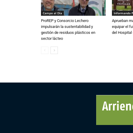
Campo al Día
Informando 
ProREP y Consorcio Lechero
Aprueban má
impulsarán la sustentabilidad y
equipar el fu
gestión de residuos plásticos en
del Hospital 
sector lácteo