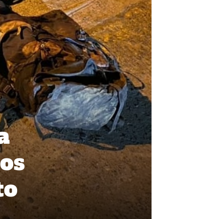
a
tos
to